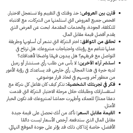
قارن بين العروض:
خذ وقتك في التقييم ولا تستعجل الاختيار.
افحص جميع العروض التي استلمتها من الشركات، مع الانتباه
للتكلفة، الجودة، والخدمات المقدمة. ابحث عن العرض الذي
يقدم أفضل قيمة مقابل المال.
تحقق من التوافق:
اختر الشركة التي تشعر أن أسلوبها وطريقة
عملها تتناغم مع رؤيتك واحتياجات مشروعك. هل ترتاح في
التواصل مع فريقهم؟ هل يبدون فهمًا واضحًا لأهدافك؟
استشر آراء الآخرين:
لا بأس من طلب رأي مستشار أو زميل
لديه خبرة في هذا المجال. رأي خارجي قد يساعدك في رؤية الأمور
من منظور آخر ويسهم في اتخاذ قرار موضوعي.
فكر في تجربتك الشخصية:
تذكر كيف كان تفاعل كل شركة مع
استفساراتك وطلباتك خلال مرحلة الاختيار. الشركة التي قدمت
دعمًا ممتازًا للعملاء وأظهرت حماسًا لمشروعك قد تكون الخيار
الأمثل.
القيمة مقابل السعر:
تأكد من أنك تحصل على قيمة جيدة
مقابل المال الذي ستدفعه. أرخص الأسعار ليست دائمًا
الأفضل، خاصة إذا كان ذلك قد يؤثر على جودة الموقع النهائي.