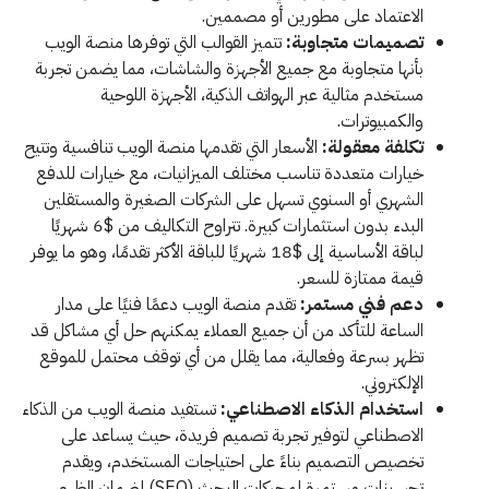
الاعتماد على مطورين أو مصممين.
تصميمات متجاوبة:
تتميز القوالب التي توفرها منصة الويب
بأنها متجاوبة مع جميع الأجهزة والشاشات، مما يضمن تجربة
مستخدم مثالية عبر الهواتف الذكية، الأجهزة اللوحية
والكمبيوترات.
تكلفة معقولة:
الأسعار التي تقدمها منصة الويب تنافسية وتتيح
خيارات متعددة تناسب مختلف الميزانيات، مع خيارات للدفع
الشهري أو السنوي تسهل على الشركات الصغيرة والمستقلين
البدء بدون استثمارات كبيرة. تتراوح التكاليف من $6 شهريًا
لباقة الأساسية إلى $18 شهريًا للباقة الأكثر تقدمًا، وهو ما يوفر
قيمة ممتازة للسعر.
دعم فني مستمر:
تقدم منصة الويب دعمًا فنيًا على مدار
الساعة للتأكد من أن جميع العملاء يمكنهم حل أي مشاكل قد
تظهر بسرعة وفعالية، مما يقلل من أي توقف محتمل للموقع
الإلكتروني.
استخدام الذكاء الاصطناعي:
تستفيد منصة الويب من الذكاء
الاصطناعي لتوفير تجربة تصميم فريدة، حيث يساعد على
تخصيص التصميم بناءً على احتياجات المستخدم، ويقدم
تحسينات مستمرة لمحركات البحث (SEO) لضمان الظهور