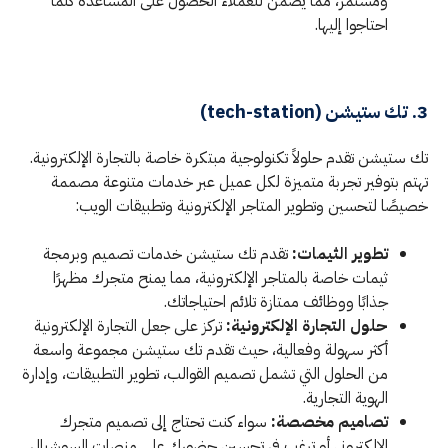
ومستمر، مما يضمن للعملاء الحصول على المساعدة كلما
احتاجوا إليها.
3. تك ستيشن (tech-station)
تك ستيشن تقدم حلولاً تكنولوجية مبتكرة خاصة بالتجارة الإلكترونية.
تهتم بتوفير تجربة متميزة لكل عميل عبر خدمات متنوعة مصممة
خصيصًا لتحسين وتطوير المتاجر الإلكترونية وتطبيقات الويب:
تطوير الثيمات:
تقدم تك ستيشن خدمات تصميم وبرمجة
ثيمات خاصة بالمتاجر الإلكترونية، مما يمنح متجرك مظهرًا
جذابًا ووظائف ممتازة تلائم احتياجاتك.
حلول التجارة الإلكترونية:
تركز على جعل التجارة الإلكترونية
أكثر سهولة وفعالية، حيث تقدم تك ستيشن مجموعة واسعة
من الحلول التي تشمل تصميم القوالب، تطوير التطبيقات، وإدارة
الهوية التجارية.
تصاميم مخصصة:
سواء كنت تحتاج إلى تصميم متجرك
الإلكتروني أو ترغب في تحسين حضورك على منصات السوشيال