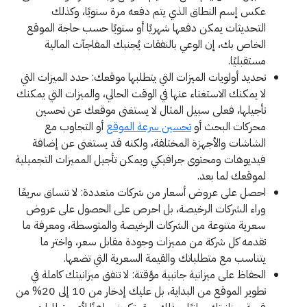
عكس إسم النطاق الذي يتم دفعه مرة سنويًا، وكذلك
التحديثات يمكن دفعها شهريًا أو سنويًا حسب حاجة الموقع
الخاص بك، إن الوعي بالنفقات يُجنبك المفاجآت المالية
مستقبليًا.
تحديد أولويات الميزات التي يتطلبها موقعك: حدد الميزات التي
لا يمكنك الاستغناء عنها في الوقت الحالي، والميزات التي يمكنك
تأجيلها، فعلى سبيل المثال لا يستغنى موقعك عن تحسين
محركات البحث أو
تحسين سرعة الموقع
أو التجاوب مع
الشاشات والأجهزة المختلفة، ولكنه قد يستغنى عن إضافة
فيديوهات ومحتوى جرافيكي ويمكن تأجيل المميزات التجميلية
لموقعك لما بعد.
احصل على عروض أسعار من شركات متعددة: لا تنساق سريعًا
وراء الشركات الرخيصة، بل احرص على الحصول على عروض
سعرية متنوعة من الشركات الرخيصة والمتوسطة، ومعرفة ما
تقدمه كل شركة من مميزات وجودة مقابل سعر، واختر ما
يتناسب مع متطلباتك والقيمة السعرية التي تضعها.
الحفاظ على ميزانية جانبية مؤقتة: لا تنفق ميزانيتك كاملة في
تطوير الموقع من البداية، بل عليك إدخار من 10 إلى 20% من