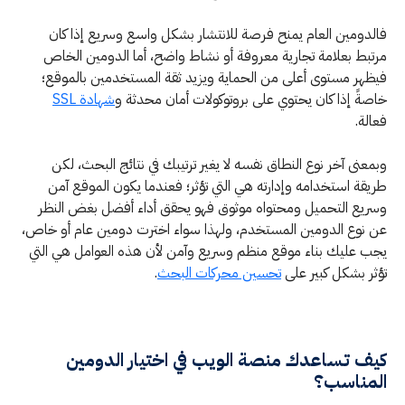
فالدومين العام يمنح فرصة للانتشار بشكل واسع وسريع إذا كان
مرتبط بعلامة تجارية معروفة أو نشاط واضح، أما الدومين الخاص
فيظهر مستوى أعلى من الحماية ويزيد ثقة المستخدمين بالموقع؛
خاصةً إذا كان يحتوي على بروتوكولات أمان محدثة و
شهادة SSL
فعالة.
وبمعنى آخر نوع النطاق نفسه لا يغير ترتيبك في نتائج البحث، لكن
طريقة استخدامه وإدارته هي التي تؤثر؛ فعندما يكون الموقع آمن
وسريع التحميل ومحتواه موثوق فهو يحقق أداء أفضل بغض النظر
عن نوع الدومين المستخدم، ولهذا سواء اخترت دومين عام أو خاص،
يجب عليك بناء موقع منظم وسريع وآمن لأن هذه العوامل هي التي
تؤثر بشكل كبير على
تحسين محركات البحث
.
كيف تساعدك منصة الويب في اختيار الدومين
المناسب؟