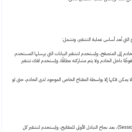
ح التي تُعد أساس عملية التشفير، وتشمل:
Priva)، الذي يبقى محفوظًا داخل الخادم ولا يتم مشاركته مطلقًا، ويُستخدم لفك تشفير
ا يمكن فكها إلا بواسطة المفتاح الخاص الموجود لدى الخادم، حتى لو
يُنشأ مفتاح مؤقت يُعرف باسم مفتاح الجلسة (Session Key)، بعد نجاح التبادل الأولي للمفاتيح، ويُستخدم لتشفير كل