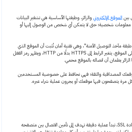
الموقع الإلكتروني
والزائر، وظيفتها الأساسية هي تشفير البيانات
 أو أي معلومات شخصية؛ حتى لا يتمكن أي شخص من الوصول إليها أو
تصار SSL إلى Secure Sockets Layer أي "طبقة مآخذ التوصيل الآمنة"، وهي تقنية أمان تُثبت أن الموقع الذي
يزوره المستخدم موثوق وآمن؛ فعند تثبيت الشهادة على الموقع، يتغير الرابط إلى HTTPS بدلًا من HTTP، ويظهر رمز القفل
الزائر يطمئن أن اتصاله بالموقع محمي.
ي الطريقة التي تمنح موقعك المصداقية والثقة؛ فهي تحافظ على خصوصية المستخدمين
 كل مرة يتصفحون فيها موقعك أو يجرون عملية شراء عبره.
عند دخول المستخدم إلى موقع إلكتروني يستخدم شهادة SSL، تبدأ عملية دقيقة تهدف إلى تأمين الاتصال بين متصفحه