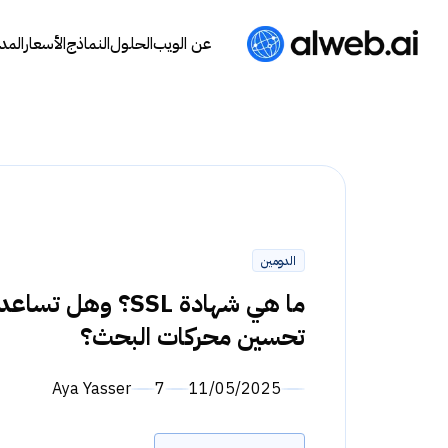
عن الويب
الحلول
النماذج
الأسعار
المد
الدومين
ما هي شهادة SSL؟ وهل تسا
تحسين محركات البحث؟
Aya Yasser
7
11/05/2025