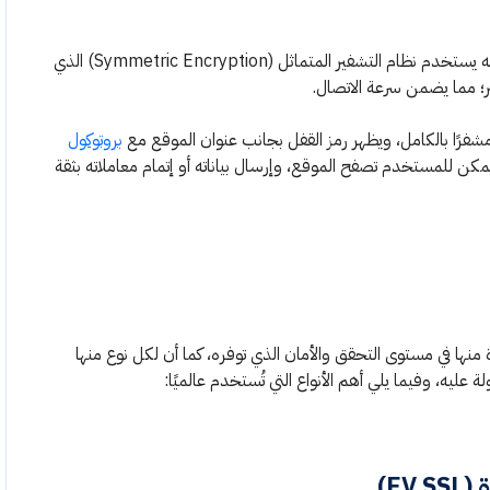
ويتميز هذا المفتاح بأنه سريع وآمن في الوقت نفسه؛ لأنه يستخدم نظام التشفير المتماثل (Symmetric Encryption) الذي
؛ مما يضمن سرعة الاتصال.
مشفرًا بالكامل، ويظهر رمز القفل بجانب عنوان الموقع مع
بروتوكول
مكن للمستخدم تصفح الموقع، وإرسال بياناته أو إتمام معاملاته بثقة
دة SSL، تختلف كل شهادة منها في مستوى التحقق والأمان الذي توفره، كما أن لكل نوع منها
ليه، وفيما يلي أهم الأنواع التي تُستخدم عالميًا:
EV)