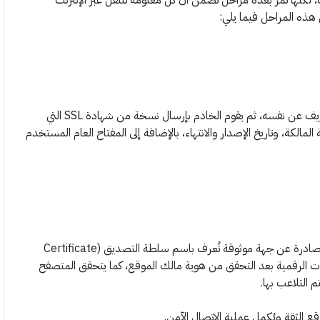
كنها تمر بعدة مراحل تضمن أن كل معلومة تنتقل عبر الإنترنت
 هذه المراحل فيما يلي:
يبدأ المتصفح بالاتصال بخادم الموقع ويطلب منه التعريف عن نفسه، ثم يقوم الخادم بإرسال نسخة من شهادة SSL التي
المالكة، وتاريخ الإصدار والانتهاء، بالإضافة إلى المفتاح العام المستخدم
يفحص المتصفح الشهادة التي استلمها ليتأكد من أنها صادرة عن جهة موثوقة تُعرف باسم سلطة التصديق (Certificate
شهادات الرقمية بعد التحقق من هوية مالك الموقع، كما يتحقق المتصفح
 التلاعب بها.
ع الثقة ويُكمل عملية الاتصال الآمن.