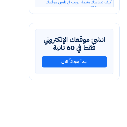
كيف تساعدك منصة الويب في تأمين موقعك
بشهادة SSL؟
الأسئلة الشائعة
انشئ موقعك الإلكتروني
فقط في 60 ثانية
ابدأ مجاناً الان