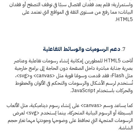
واستمرارية؛ فلم يعد فقدان الاتصال سببًا في توقف التصفح أو فقدان
البيانات؛ مما رفع من مستوى الثقة في المواقع التي تعتمد على
HTML5.
دعم الرسوميات والوسائط التفاعلية
أتاحت HTML5 للمطورين إمكانية إنشاء رسومات تفاعلية وعناصر
بصرية جذابة مباشرة داخل الصفحة دون الحاجة إلى برامج خارجية
مثل Flash؛ فقد قدمت وسومًا قوية مثل <canvas> و<svg>،
تُستخدم لرسم الأشكال والرسومات والتحكم في الألوان والخطوط
والحركات باستخدام JavaScript.
كما يساعد وسم <canvas> على إنشاء رسوم ديناميكية، مثل الألعاب
البسيطة أو الرسوم البيانية المتحركة، بينما يُستخدم <svg> لعرض
الرسومات المتجهة التي تحافظ على وضوحها وجودتها مهما تغيّر حجم
الشاشة.