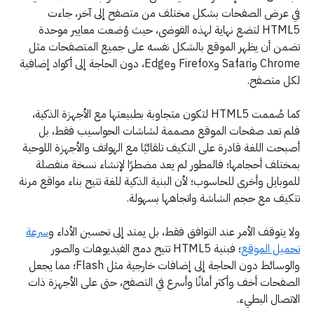
في عرض الصفحات بشكل مختلف من متصفح إلى آخر، جاءت
HTML5 لتضع نهاية لهذه الفوضى، حيث وُضعت معايير موحدة
تضمن أن يظهر الموقع بالشكل نفسه على جميع المتصفحات مثل
Chrome وSafari وFirefox وEdge، دون الحاجة إلى أكواد إضافية
لكل متصفح.
كما صُممت HTML5 لتكون متجاوبة بطبيعتها مع الأجهزة الذكية،
فلم تعد صفحات الموقع مصممة لشاشات الحواسيب فقط، بل
أصبحت اللغة قادرة على التكيف تلقائيًا مع الهواتف والأجهزة اللوحية
بمختلف أحجامها؛ فالمطور لم يعد مضطرًا لإنشاء نسخة منفصلة
للموبايل وأخرى للحاسوب؛ لأن البنية الذكية للغة تتيح بناء مواقع مرنة
تتكيف مع حجم الشاشة واتجاهها بسهولة.
ولا يتوقف الأمر عند التوافق فقط، بل يمتد إلى تحسين الأداء و
سرعة
تحميل الموقع
؛ فبنية HTML5 تتيح دمج الفيديوهات والصور
والوسائط دون الحاجة إلى إضافات خارجية مثل Flash؛ مما يجعل
الصفحات أخف وأكثر أمانًا وأسرع في التصفح، حتى على الأجهزة ذات
الاتصال البطيء.