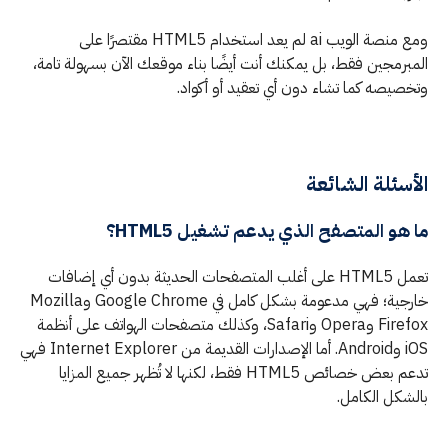
ومع منصة الويب ai لم يعد استخدام HTML5 مقتصرًا على
المبرمجين فقط، بل يمكنك أنت أيضًا بناء موقعك الآن بسهولة تامة،
وتخصيصه كما تشاء دون أي تعقيد أو أكواد.
الأسئلة الشائعة
ما هو المتصفح الذي يدعم تشغيل HTML5؟
تعمل HTML5 على أغلب المتصفحات الحديثة بدون أي إضافات
خارجية؛ فهي مدعومة بشكل كامل في Google Chrome وMozilla
Firefox وOpera وSafari، وكذلك متصفحات الهواتف على أنظمة
iOS وAndroid. أما الإصدارات القديمة من Internet Explorer فهي
تدعم بعض خصائص HTML5 فقط، لكنها لا تُظهر جميع المزايا
بالشكل الكامل.