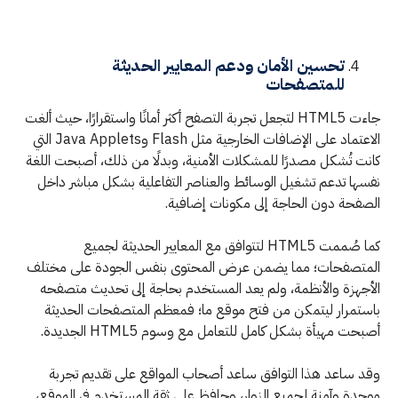
تحسين الأمان ودعم المعايير الحديثة
للمتصفحات
جاءت HTML5 لتجعل تجربة التصفح أكثر أمانًا واستقرارًا، حيث ألغت
الاعتماد على الإضافات الخارجية مثل Flash وJava Applets التي
كانت تُشكل مصدرًا للمشكلات الأمنية، وبدلًا من ذلك، أصبحت اللغة
نفسها تدعم تشغيل الوسائط والعناصر التفاعلية بشكل مباشر داخل
الصفحة دون الحاجة إلى مكونات إضافية.
كما صُممت HTML5 لتتوافق مع المعايير الحديثة لجميع
المتصفحات؛ مما يضمن عرض المحتوى بنفس الجودة على مختلف
الأجهزة والأنظمة، ولم يعد المستخدم بحاجة إلى تحديث متصفحه
باستمرار ليتمكن من فتح موقع ما؛ فمعظم المتصفحات الحديثة
أصبحت مهيأة بشكل كامل للتعامل مع وسوم HTML5 الجديدة.
وقد ساعد هذا التوافق ساعد أصحاب المواقع على تقديم تجربة
موحدة وآمنة لجميع الزوار، وحافظ على ثقة المستخدم في الموقع،