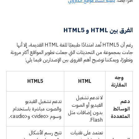
اقرأ ايضا:
كيفية انشاء موقع الكتروني
الفرق بين HTML و HTML5
رغم أن HTML5 تُعد امتدادًا طبيعيًا للغة HTML القديمة، إلا أنها
جاءت بمجموعة من التحديثات التي جعلت تطوير المواقع أكثر مرونة
وتطورًا، ويمكننا توضيح أهم الفروق بين الإصدارين فيما يلي:
وجه
HTML5
HTML
المقارنة
لا تدعم تشغيل
دعم
تدعم تشغيل الفيديو
الفيديو أو الصوت
الوسائط
والصوت مباشرة باستخدام
بدون إضافات مثل
المتعددة
وسوم <video> و<audio>.
Flash.
تعتمد على تقنيات
تتيح رسم الأشكال