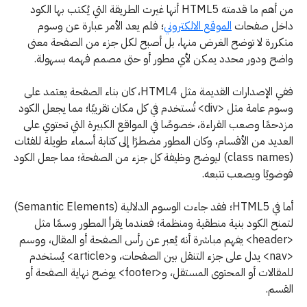
من أهم ما قدمته HTML5 أنها غيرت الطريقة التي يُكتب بها الكود
داخل صفحات
الموقع الالكتروني
؛ فلم يعد الأمر عبارة عن وسوم
متكررة لا توضح الغرض منها، بل أصبح لكل جزء من الصفحة معنى
واضح ودور محدد يمكن لأي مطور أو حتى مصمم فهمه بسهولة.
ففي الإصدارات القديمة مثل HTML4، كان بناء الصفحة يعتمد على
وسوم عامة مثل <div> تُستخدم في كل مكان تقريبًا؛ مما يجعل الكود
مزدحمًا وصعب القراءة، خصوصًا في المواقع الكبيرة التي تحتوي على
العديد من الأقسام، وكان المطور مضطرًا إلى كتابة أسماء طويلة للفئات
(class names) ليوضح وظيفة كل جزء من الصفحة؛ مما جعل الكود
فوضويًا ويصعب تتبعه.
أما في HTML5؛ فقد جاءت الوسوم الدلالية (Semantic Elements)
لتمنح الكود بنية منطقية ومنظمة؛ فعندما يقرأ المطور وسمًا مثل
<header> يفهم مباشرة أنه يُعبر عن رأس الصفحة أو المقال، ووسم
<nav> يدل على جزء التنقل بين الصفحات، و<article> يُستخدم
للمقالات أو المحتوى المستقل، و<footer> يوضح نهاية الصفحة أو
القسم.