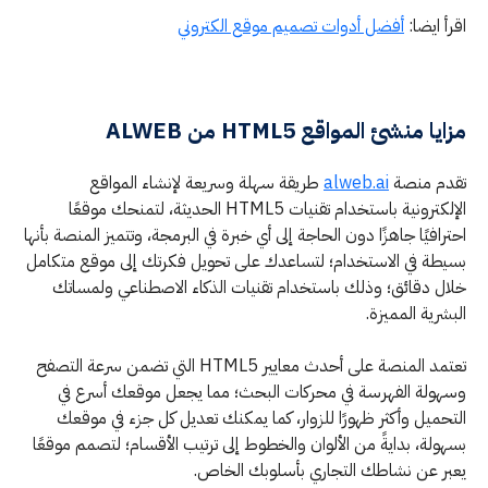
اقرأ ايضا:
أفضل أدوات تصميم موقع الكتروني
مزايا منشئ المواقع HTML5 من ALWEB
تقدم منصة
alweb.ai
طريقة سهلة وسريعة لإنشاء المواقع
الإلكترونية باستخدام تقنيات HTML5 الحديثة، لتمنحك موقعًا
احترافيًا جاهزًا دون الحاجة إلى أي خبرة في البرمجة، وتتميز المنصة بأنها
بسيطة في الاستخدام؛ لتساعدك على تحويل فكرتك إلى موقع متكامل
خلال دقائق؛ وذلك باستخدام تقنيات الذكاء الاصطناعي ولمساتك
البشرية المميزة.
تعتمد المنصة على أحدث معايير HTML5 التي تضمن سرعة التصفح
وسهولة الفهرسة في محركات البحث؛ مما يجعل موقعك أسرع في
التحميل وأكثر ظهورًا للزوار، كما يمكنك تعديل كل جزء في موقعك
بسهولة، بدايةً من الألوان والخطوط إلى ترتيب الأقسام؛ لتصمم موقعًا
يعبر عن نشاطك التجاري بأسلوبك الخاص.