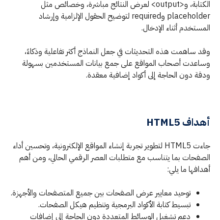
الكتابة، و<output> لعرض النتائج مباشرة، وخصائص مثل
placeholder وrequired لتوضيح الحقول الإلزامية وإرشاد
المستخدم أثناء الإدخال.
وقد ساهمت هذه التحديثات في جعل النماذج أكثر تفاعلية وذكاءً،
وساعدت أصحاب المواقع على جمع بيانات المستخدمين بسهولة
ودقة دون الحاجة إلى أكواد إضافية معقدة.
أهداف HTML5
جاءت HTML5 لتطوير تجربة إنشاء المواقع الإلكترونية، وتحسين أداء
الصفحات بما يتناسب مع متطلبات العصر الرقمي الحالي، ومن أهم
أهدافها ما يلي:
توحيد معايير عرض الصفحات بين جميع المتصفحات والأجهزة.
تبسيط كتابة الأكواد البرمجية وتنظيم هيكل الصفحات.
دعم تشغيل الوسائط المتعددة دون الحاجة إلى إضافات