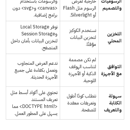
الرسوميات
خارجية لعرض
والرسومات باستخدام
والتصميم
الرسوم مثل Flash
<canvas> و<svg> دون
أو Silverlight.
برامج إضافية.
توفر Local Storage
تستخدم الكوكيز
التخزين
وSession Storage
لتخزين البيانات
المحلي
لتخزين البيانات بأمان داخل
مؤقتًا.
المتصفح.
لم تكن مصممة
تدعم العرض المتجاوب
التوافق
لتناسب الهواتف
وتعمل بكفاءة على جميع
مع الأجهزة
الذكية أو الأجهزة
الأجهزة الحديثة.
اللوحية.
تحتوي على أكواد أبسط مثل
سهولة
تتطلب كودًا أطول
تعريف المستند
الكتابة
وتعريفات معقدة
<!DOCTYPE html> مما
والتعريف
للصفحة.
يسهل على المطور العمل.