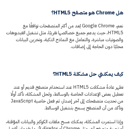
هل Chrome هو متصفح HTML5؟
نعم، Google Chrome يُعد من أكثر المتصفحات توافقًا مع
HTML5، حيث يدعم جميع خصائصها تقريبًا، مثل تشغيل الفيديوهات
والصوتيات مباشرة، والتعامل مع النماذج الذكية، وتخزين البيانات
محليًا دون الحاجة إلى إضافات.
كيف يمكنني حل مشكلة HTML5؟
تظهر عادةً مشكلات HTML5 عند استخدام متصفح قديم أو عند
تعطيل بعض الإعدادات الخاصة بالوسائط، ولحل المشكلة، تأكد أولًا
من تحديث متصفحك إلى آخر إصدار، ثم فعل خاصية JavaScript
وتأكد من أن المتصفح يسمح بتشغيل الوسائط.
وإذا استمرت المشكلة، يمكنك مسح ملفات الكوكيز والبيانات المؤقتة،
أو تجربة متصفح آخر مثل Chrome أو Firefox؛ لأنهما يقدمان أفضل